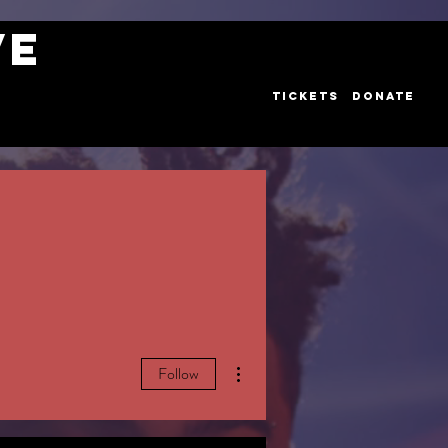
VE
TICKETS
DONATE
More actions
Follow