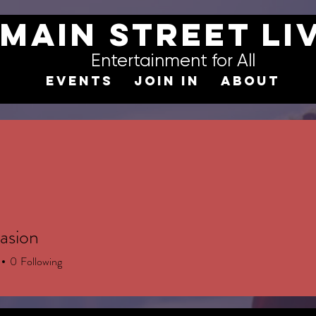
Main STREET LI
Entertainment for All
EVENTS
JOIN IN
ABOUT
asion
0
Following